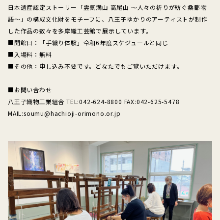
日本遺産認定ストーリー「霊気満山 高尾山 ～人々の祈りが紡ぐ桑都物
語～」の構成文化財をモチーフに、八王子ゆかりのアーティストが制作
した作品の数々を多摩織工芸館で展示しています。
■開館日：「手織り体験」令和6年度スケジュールと同じ
■入場料：無料
■その他：申し込み不要です。どなたでもご覧いただけます。
■お問い合わせ
八王子織物工業組合 TEL:042-624-8800 FAX:042-625-5478
MAIL:soumu@hachioji-orimono.or.jp