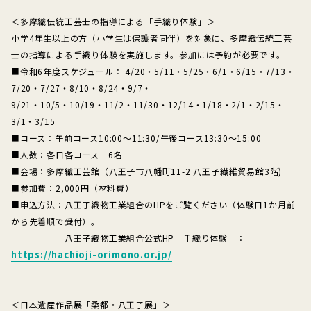
＜多摩織伝統工芸士の指導による「手織り体験」＞
小学4年生以上の方（小学生は保護者同伴）を対象に、多摩織伝統工芸
士の指導による手織り体験を実施します。参加には予約が必要です。
■令和6年度スケジュール： 4/20・5/11・5/25・6/1・6/15・7/13・
7/20・7/27・8/10・8/24・9/7・
9/21・10/5・10/19・11/2・11/30・12/14・1/18・2/1・2/15・
3/1・3/15
■コース：午前コース10:00～11:30/午後コース13:30～15:00
■人数：各日各コース 6名
■会場：多摩織工芸館（八王子市八幡町11-2 八王子繊維貿易館3階)
■参加費：2,000円（材料費）
■申込方法：八王子織物工業組合のHPをご覧ください（体験日1か月前
から先着順で受付）。
八王子織物工業組合公式HP「手織り体験」：
https://hachioji-orimono.or.jp/
＜日本遺産作品展「桑都・八王子展」＞