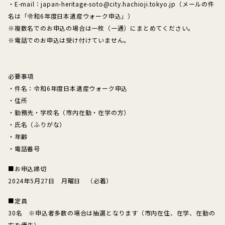
・E-mail：japan-heritage-soto@city.hachioji.tokyo.jp（メールの件
名は「令和6年度日本遺産ウォーク申込」）
※複数名でのお申込の場合は一枚（一通）にまとめてください。
※電話でのお申込は受け付けていません。
必要事項
・件名：令和6年度日本遺産ウォーク申込
・住所
・勤務先・学校名（市内在勤・在学の方）
・氏名（ふりがな）
・年齢
・電話番号
■お申込締切
2024年5月27日 月曜日 （必着）
■定員
30名 ※申込者多数の場合は抽選となります（市内在住、在学、在勤の
方を優先）