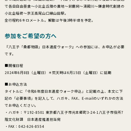
で各自自由昼食～小比企丘陵の農地～鈴鹿祠～湯殿川～鎌倉時代創建の
小比企稲荷～京王高尾山口線山田駅。
全行程約6キロメートル。解散は午後3時半頃を予定。
参加をご希望の方へ
『八王子「桑都物語」日本遺産ウォーク』への参加には、お申込が必要
です。
■開催日程
2024年6月8日（土曜日）＊荒天時は6月15日（土曜日）に延期
■お申込方法
タイトルに「令和6年度日本遺産ウォーク申込」と記載の上、本文に下
記の「必要事項」を記入して、ハガキ、FAX、E-mailのいずれかの方法
でお申込ください。
・ハガキ：〒192-8501 東京都八王子市元本郷町3-24-1八王子市役所7
階文化財課 日本遺産推進担当宛
・FAX：042-626-8554