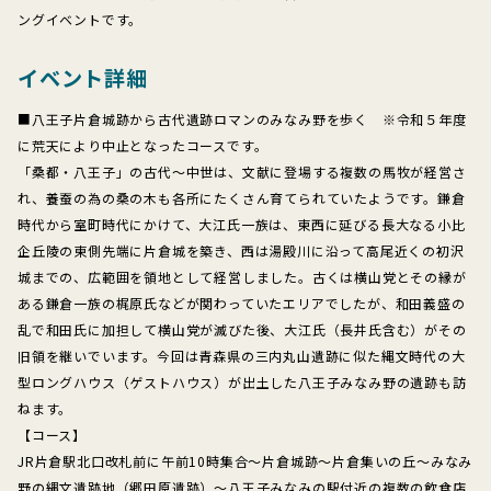
ングイベントです。
イベント詳細
■八王子片倉城跡から古代遺跡ロマンのみなみ野を歩く ※令和５年度
に荒天により中止となったコースです。
「桑都・八王子」の古代～中世は、文献に登場する複数の馬牧が経営さ
れ、養蚕の為の桑の木も各所にたくさん育てられていたようです。鎌倉
時代から室町時代にかけて、大江氏一族は、東西に延びる長大なる小比
企丘陵の東側先端に片倉城を築き、西は湯殿川に沿って高尾近くの初沢
城までの、広範囲を領地として経営しました。古くは横山党とその縁が
ある鎌倉一族の梶原氏などが関わっていたエリアでしたが、和田義盛の
乱で和田氏に加担して横山党が滅びた後、大江氏（長井氏含む）がその
旧領を継いでいます。今回は青森県の三内丸山遺跡に似た縄文時代の大
型ロングハウス（ゲストハウス）が出土した八王子みなみ野の遺跡も訪
ねます。
【コース】
JR片倉駅北口改札前に午前10時集合～片倉城跡～片倉集いの丘～みなみ
野の縄文遺跡地（郷田原遺跡）～八王子みなみの駅付近の複数の飲食店