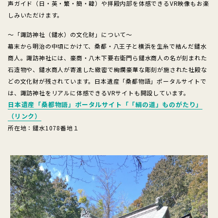
声ガイド（日・英・繁・簡・韓）や拝殿内部を体感できるVR映像もお楽
しみいただけます。
～「諏訪神社（鑓水）の文化財」について～
幕末から明治の中頃にかけて、桑都・八王子と横浜を生糸で結んだ鑓水
商人。諏訪神社には、豪商・八木下要右衛門ら鑓水商人の名が刻まれた
石造物や、鑓水商人が寄進した緻密で絢爛豪華な彫刻が施された社殿な
どの文化財が残されています。日本遺産「桑都物語」ポータルサイトで
は、諏訪神社をリアルに体感できるVRサイトも開設しています。
日本遺産「桑都物語」ポータルサイト「「絹の道」ものがたり」
（リンク）
所在地：鑓水1078番地１