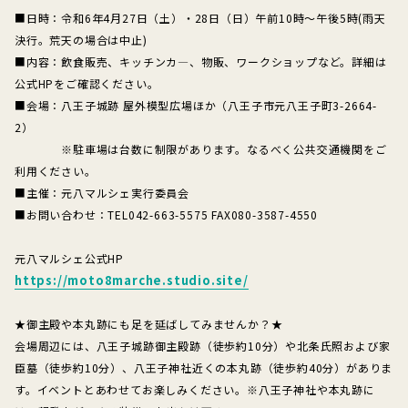
■日時：令和6年4月27日（土）・28日（日）午前10時～午後5時(雨天
決行。荒天の場合は中止)
■内容：飲食販売、キッチンカ―、物販、ワークショップなど。詳細は
公式HPをご確認ください。
■会場：八王子城跡 屋外模型広場ほか（八王子市元八王子町3-2664-
2）
※駐車場は台数に制限があります。なるべく公共交通機関をご
利用ください。
■主催：元八マルシェ実行委員会
■お問い合わせ：TEL042-663-5575 FAX080-3587-4550
元八マルシェ公式HP
https://moto8marche.studio.site/
★御主殿や本丸跡にも足を延ばしてみませんか？★
会場周辺には、八王子城跡御主殿跡（徒歩約10分）や北条氏照および家
臣墓（徒歩約10分）、八王子神社近くの本丸跡（徒歩約40分）がありま
す。イベントとあわせてお楽しみください。※八王子神社や本丸跡に