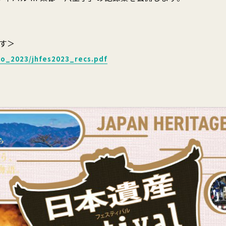
す＞
to_2023/jhfes2023_recs.pdf