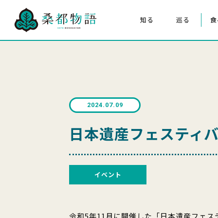
知る
巡る
食
桑都物語について
八王子まつり
構成文化財
みんなの桑都物語
桑都物語推進協議会について
2024.07.09
クイズ de ポスター
日本遺産フェスティバル
イベント
令和5年11月に開催した「日本遺産フェス