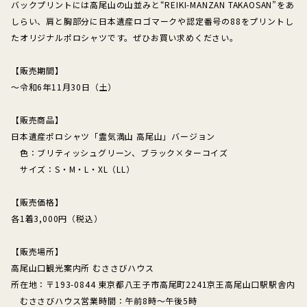
バックプリントには高尾山の山並みと“REIKI-MANZAN TAKAOSAN”をあ
しらい、肩と胸部分に日本遺産ロゴマークや認定番号の88をプリントし
たオリジナルポロシャツです。ぜひお買い求めください。
【販売期間】
～令和6年11月30日（土）
【販売商品】
日本遺産ポロシャツ「霊気満山 高尾山」バージョン
色：ブリティッシュグリーン、ブラック×ターコイズ
サイズ：S・M・L・XL（LL）
【販売価格】
各1着3,000円（税込）
【販売場所】
高尾山口観光案内所 むささびハウス
所在地：〒193-0844 東京都八王子市高尾町2241京王高尾山口駅駅舎内
むささびハウス営業時間：午前8時～午後5時