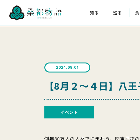
知る
巡る
食
桑都物語について
八王子まつり
構成文化財
みんなの桑都物語
桑都物語推進協議会について
2024.08.01
クイズ de ポスター
【8月２～４日】八王
イベント
例年80万人の人々でにぎわう、関東屈指