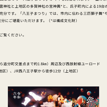
雲神社と上地区の多賀神社の宮神輿*と、氏子町内による19台
充分です。「八王子まつり」では、市内に伝わる三匹獅子舞*
充分にご堪能いただけます。（*は構成文化財）
ご覧ください。
ら追分町交差点まで約1.8㎞）周辺及び西放射線ユーロード
地区）、JR西八王子駅から徒歩12分（上地区）