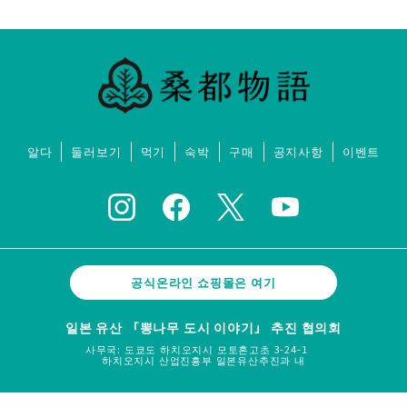
알다
둘러보기
먹기
숙박
구매
공지사항
이벤트
공식온라인 쇼핑몰은 여기
일본 유산 「뽕나무 도시 이야기」 추진 협의회
사무국: 도쿄도 하치오지시 모토혼고초 3-24-1
하치오지시 산업진흥부 일본유산추진과 내