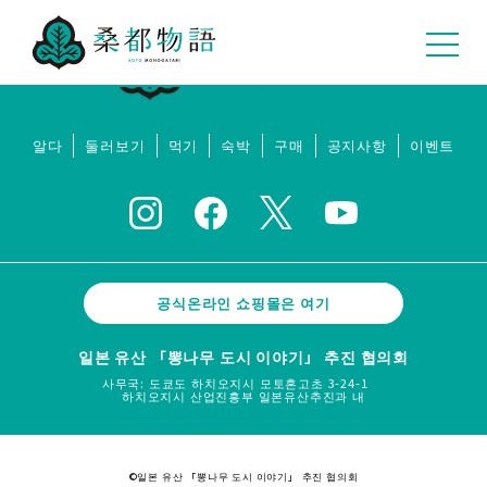
알다
둘러보기
먹기
숙박
구매
공지사항
이벤트
공식온라인 쇼핑몰은 여기
일본 유산 「뽕나무 도시 이야기」 추진 협의회
사무국: 도쿄도 하치오지시 모토혼고초 3-24-1
하치오지시 산업진흥부 일본유산추진과 내
©일본 유산 「뽕나무 도시 이야기」 추진 협의회