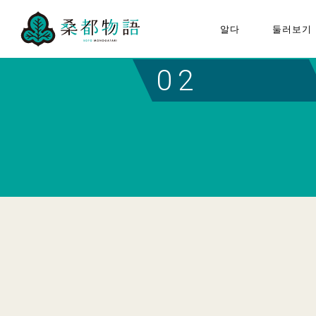
알다
둘러보기
“뽕나무 도시 이야기”에 대하
하치오
02
여
구성 문화재
모두의 뽕나무 도시 이야기
뽕나무 도시 이야기 추진협의
회에 대하여
퀴즈 포스터