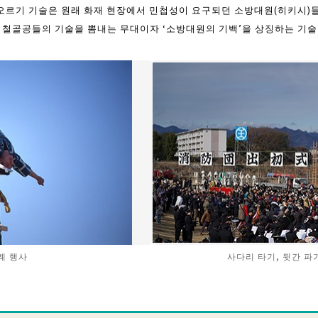
 오르기 기술은 원래 화재 현장에서 민첩성이 요구되던 소방대원(히키시
는 철골공들의 기술을 뽐내는 무대이자 ‘소방대원의 기백’을 상징하는 기
례 행사
사다리 타기, 뒷간 파