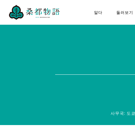
알다
둘러보기
“뽕나무 도시 이야기”에 대하
하치오
여
구성 문화재
모두의 뽕나무 도시 이야기
뽕나무 도시 이야기 추진협의
회에 대하여
퀴즈 포스터
사무국: 도