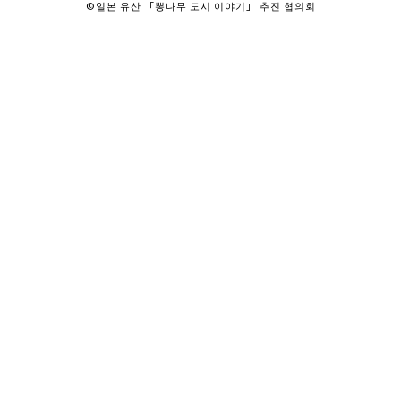
©일본 유산 「뽕나무 도시 이야기」 추진 협의회