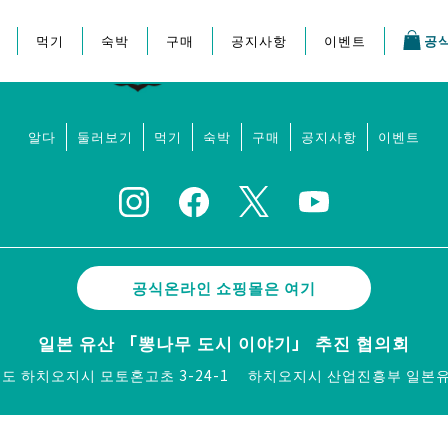
먹기
숙박
구매
공지사항
이벤트
공
지 축제
알다
둘러보기
먹기
숙박
구매
공지사항
이벤트
공식온라인 쇼핑몰은 여기
일본 유산 「뽕나무 도시 이야기」 추진 협의회
쿄도 하치오지시 모토혼고초 3-24-1
하치오지시 산업진흥부 일본