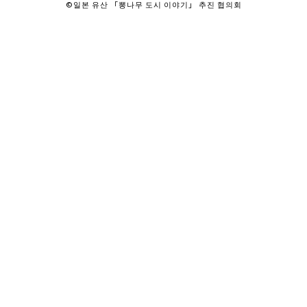
©일본 유산 「뽕나무 도시 이야기」 추진 협의회