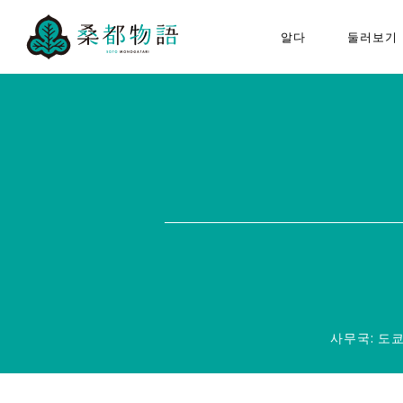
알다
둘러보기
“뽕나무 도시 이야기”에 대하
하치오
여
구성 문화재
모두의 뽕나무 도시 이야기
뽕나무 도시 이야기 추진협의
회에 대하여
퀴즈 포스터
사무국: 도