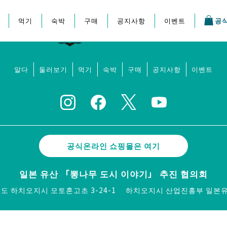
먹기
숙박
구매
공지사항
이벤트
공
지 축제
알다
둘러보기
먹기
숙박
구매
공지사항
이벤트
공식온라인 쇼핑몰은 여기
일본 유산 「뽕나무 도시 이야기」 추진 협의회
쿄도 하치오지시 모토혼고초 3-24-1
하치오지시 산업진흥부 일본