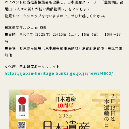
本イベントに当推進協議会も出展し、日本遺産ストーリー「霊気満山 高
尾山 ～人々の祈りが紡ぐ桑都物語～」をＰＲします！
物販やワークショップを行いますので、ぜひお越しください。
日本遺産マルシェ in 京都
■日時 令和7年（2025年）2月15日（土）、16日（日） 10時～17
時
■会場 お東さん広場（東本願寺前市民緑地）京都府京都市下京区常葉
町他
文化庁 日本遺産ポータルサイト
https://japan-heritage.bunka.go.jp/ja/news/4602/