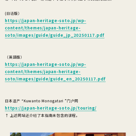
(日语版）
https://japan-heritage-soto.jp/wp-
content/themes/japan-heritage-
soto/images/guide/guide_jp_20250117.pdf
（英語版）
https://japan-heritage-soto.jp/wp-
content/themes/japan-heritage-
soto/images/guide/guide_en_20250117.pdf
日本遗产 “Kuwanto Monogatari ”门户网
https://japan-heritage-soto.jp/touring/
↑ 上述网站还介绍了本指南未包含的课程。