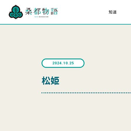
知道
关于“桑都物语”
八
30项文化遗产
所有人的桑都物语
关于 桑都物语促进会
2024.10.25
海报猜猜看
松姫