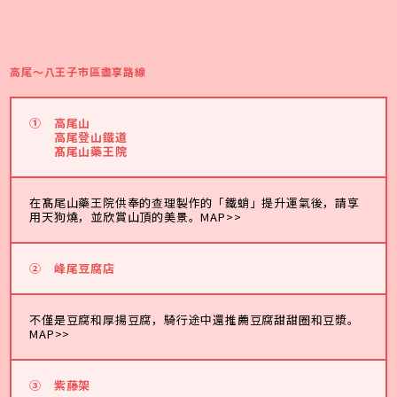
高尾～八王子市區盡享路線
①
高尾山
高尾登山鐵道
髙尾山藥王院
在髙尾山藥王院供奉的查理製作的「鐵蛸」提升運氣後，請享
用天狗燒，並欣賞山頂的美景。
MAP>>
②
峰尾豆腐店
不僅是豆腐和厚揚豆腐，騎行途中還推薦豆腐甜甜圈和豆漿。
MAP>>
③ 紫藤架