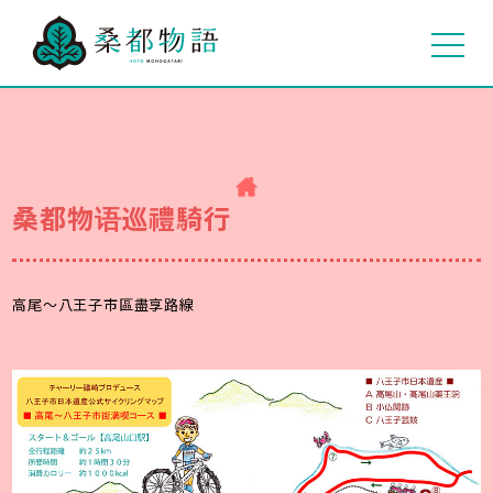
桑都物语巡禮騎行
高尾～八王子市區盡享路線