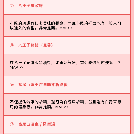
⑦
八王子市政府
市政府周邊有很多美味的餐廳。而且市政府裡面也有一般人可
以進入的食堂，非常推薦。
MAP>>
⑧
八王子藝妓（見番）
在八王子花道和黑墙街，如果运气好，或许能遇到艺妓呢！？
MAP>>
⑨
髙尾山藥王院自動車祈禱殿
不僅提供汽車的祈禱，還可為自行車祈禱，並且還有自行車專
用的護身符，非常推薦。
MAP>>
⑩
高尾山溫泉 / 極樂湯