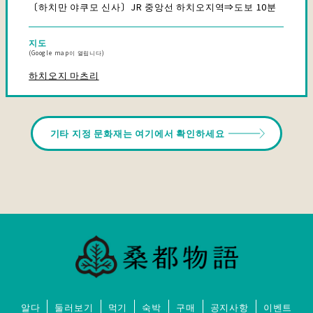
〔하치만 야쿠모 신사〕JR 중앙선 하치오지역⇒도보 10분
지도
(Google map이 열립니다)
하치오지 마츠리
기타 지정 문화재는 여기에서 확인하세요
알다
둘러보기
먹기
숙박
구매
공지사항
이벤트