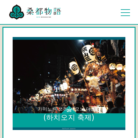
가미노 마쓰리/시모노 마쓰리
(하치오지 축제)