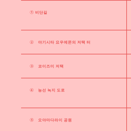
① 비단길
②
야기시타 요우에몬의 저택 터
③
코이즈미 저택
④
능선 녹지 도로
⑤
오야마다라이 공원