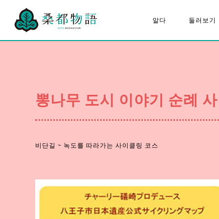
알다
둘러보기
“뽕나무 도시 이야기”에 대하
하치오
여
구성 문화재
모두의 뽕나무 도시 이야기
뽕나무 도시 이야기 순례 
뽕나무 도시 이야기 추진협의
회에 대하여
퀴즈 포스터
비단길 ~ 녹도를 따라가는 사이클링 코스