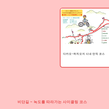
다카오~하치오지 시내 만끽 코스
비단길 ~ 녹도를 따라가는 사이클링 코스