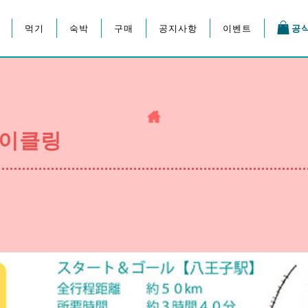
먹기
숙박
구매
공지사항
이벤트
공
지 축제
사이클링