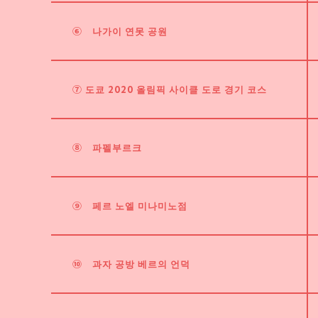
⑥
나가이 연못 공원
⑦ 도쿄 2020 올림픽 사이클 도로 경기 코스
⑧
파펠부르크
⑨
페르 노엘 미나미노점
⑩
과자 공방 베르의 언덕