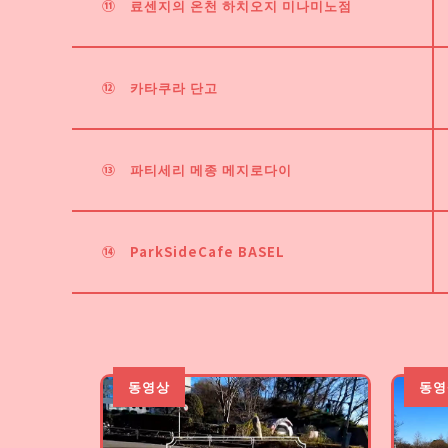
⑪
료센지의 온천 하치오지 미나미노점
⑫
카타쿠라 단고
⑬
파티세리 메종 메지로다이
⑭
ParkSideCafe BASEL
동영상
동영