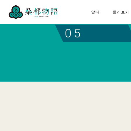
알다
둘러보기
“뽕나무 도시 이야기”에 대하
하치오
05
여
구성 문화재
모두의 뽕나무 도시 이야기
뽕나무 도시 이야기 추진협의
회에 대하여
퀴즈 포스터