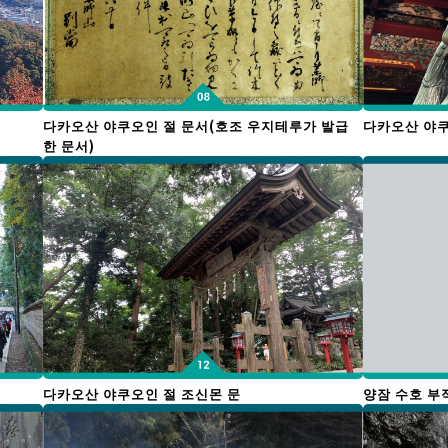
다카오산 야쿠오인 절 문서(호조 우지테루가 발급
다카오산 야쿠
한 문서)
다카오산 야쿠오인 절 조신몬 문
양잠 수호 부