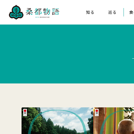
知る
巡る
食
桑都物語について
八王子まつり
構成文化財
みんなの桑都物語
桑都物語推進協議会について
クイズ de ポスター