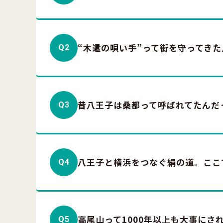
“木遣の唄い手”って街を守ってき
Q2
昔八王子は桑都って呼ばれてたんだ
Q3
八王子と横浜をつなぐ絹の道。ここ
Q4
高尾山って1000年以上も大事にさ
Q5