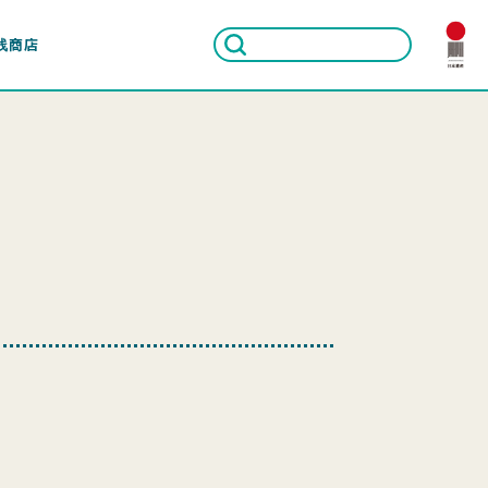
线商店
！