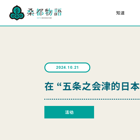
知道
关于“桑都物语”
八
30项文化遗产
所有人的桑都物语
关于 桑都物语促进会
2024.10.21
海报猜猜看
在 “五条之会津的日
活动