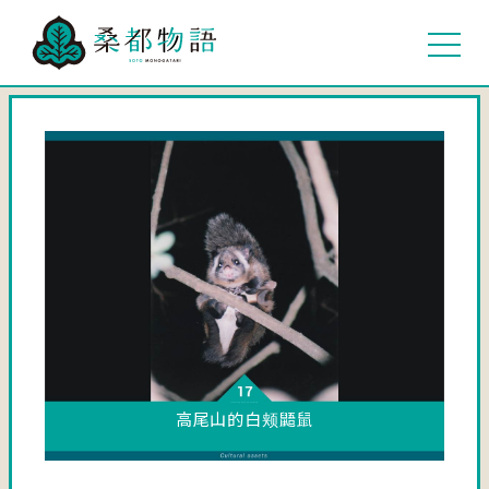
高尾山的白颊鼯鼠