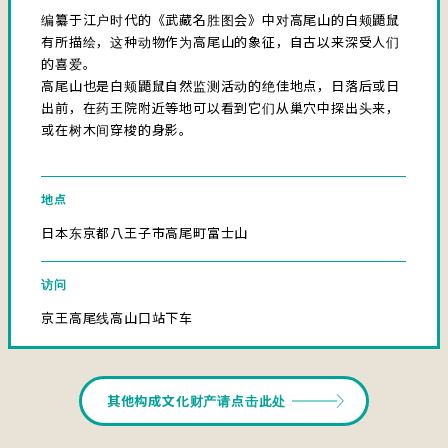
编纂于江户时代的《武藏名胜图会》中对高尾山的白颊鼯鼠
有所描绘，这种动物作为高尾山的象征，自古以来深受人们
的喜爱。
高尾山也是白颊鼯鼠自然监测活动的绝佳地点，日落后或日
出前，在药王院附近等地可以看到它们从巢穴中探出头来，
或在树木间穿梭的身影。
地点
日本东京都八王子市高尾町富士山
访问
京王高尾线高山口站下车
其他构成文化财产请点击此处