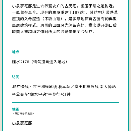
小泉家宅邸是过去养蚕农户的古民宅，坐落于绢之道附近，
一直留存至今。现存的主屋重建于1878年，其结构为带茅草
屋顶的入母屋造（即歇山顶），是多摩地区自古就有的典型
民居建筑样式。周围的田园风光保留完好，横滨港开港口后
欧美人穿越绢之道时所见的沿途美景至今犹存。
地点
鑓水2178（请勿擅自进入场地）
访问
JR中央线・京王相模原线 桥本站／京王相模原线 南大泽站
⇒公交车“鑓水中央”⇒步行4分钟
地图
（将打开谷歌地图）
小泉家宅邸