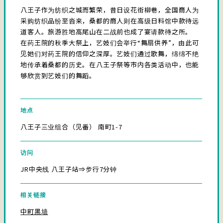
八王子作为纺织之城而繁荣，昔日设花街柳巷，全国商人为
采购纺织品纷至沓来，桑都的商人则在高级日料馆中款待远
道客人。旅游胜地高尾山在二战前也成了宴请款待之所。
在药王院的秋季大祭上，艺妓们会举行“舞扇供养”，由此可
见她们对药王院的信仰之深厚。艺妓们通过歌舞，绵绵不绝
地传承着桑都的历史。在八王子祭等市内各类活动中，也能
够欣赏到艺妓们的舞蹈。
地点
八王子三业组合（见番） 南町1-7
访问
JR中央线 八王子站⇒步行7分钟
相关链接
中町黑墙