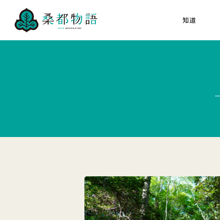
知道
关于“桑都物语”
八
30项文化遗产
所有人的桑都物语
关于 桑都物语促进会
海报猜猜看