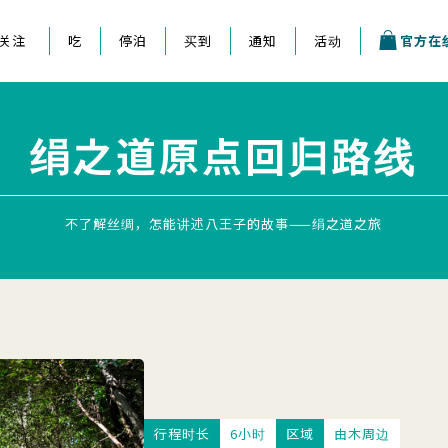
关注
吃
停泊
买到
通知
活动
官方在
王子祭
绢之道原点回归路线
不了解丝绸，怎能讲述八王子的故事——绢之道之旅
行程时长
6小时
区域
由木周边