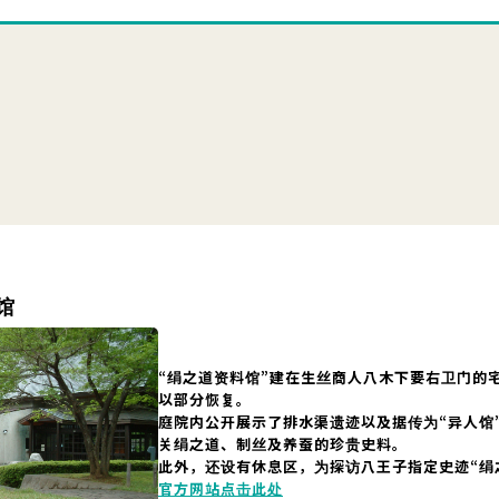
馆
“绢之道资料馆”建在生丝商人八木下要右卫门的
以部分恢复。
庭院内公开展示了排水渠遗迹以及据传为“异人馆
关绢之道、制丝及养蚕的珍贵史料。
此外，还设有休息区，为探访八王子指定史迹“绢
官方网站点击此处