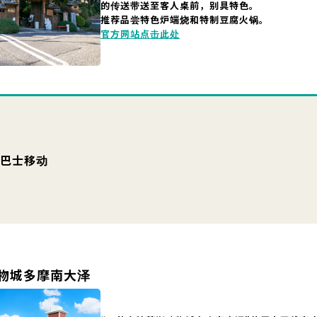
的传送带送至客人桌前，别具特色。
推荐品尝特色炉端烧和特制豆腐火锅。
官方网站点击此处
乘巴士移动
物城多摩南大泽