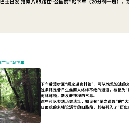
搭乘巴士出发 搭乘八69路在“公园前”站下车（20分钟一班），
3丁目”站下车
下车后漫步至“绢之道资料馆”，可以饱览沿途的
这条路是昔日生丝商人络绎不绝的通道，被誉为“
树林环绕，散发着神秘的气息。
途中可以参观历史遗址，如设有“绢之道碑”的“
日面貌的未铺设沥青的旧路段，其被列入了“历史