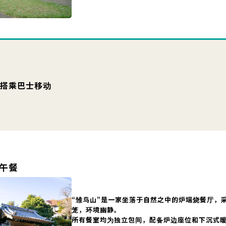
入口搭乘巴士移动
用午餐
“雏鸟山”是一家坐落于自然之中的炉端烧餐厅，
笼，环境幽静。
所有餐室均为独立包间，配备炉边座位和下沉式