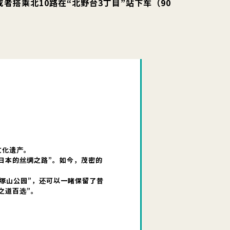
或者搭乘北10路在“北野台3丁目”站下车（90
文化遗产。
日本的丝绸之路”。如今，茂密的
大塚山公园”，还可以一睹保留了昔
之道百选”。