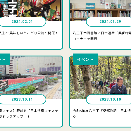
2024.02.01
2024.01.29
人形～美味しいとこどり公演～開催！
八王子市図書館に日本遺産「桑都物
コーナーを開設！
ント
イベント
2023.10.11
2023.10.10
産フェス】駅前を「日本遺産フェステ
令和5年度八王子「桑都物語」日本
でドレスアップ中！
ク