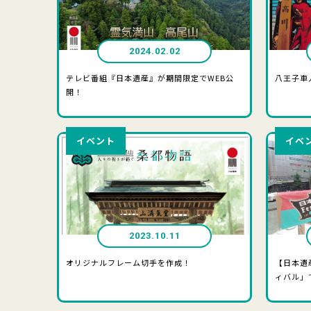
2024.02.02
テレビ番組『日本遺産』が期間限定でWEB公
八王子車
開！
イベント
イベ
2023.10.11
オリジナルフレーム切手を作成！
【日本遺
ィバル」