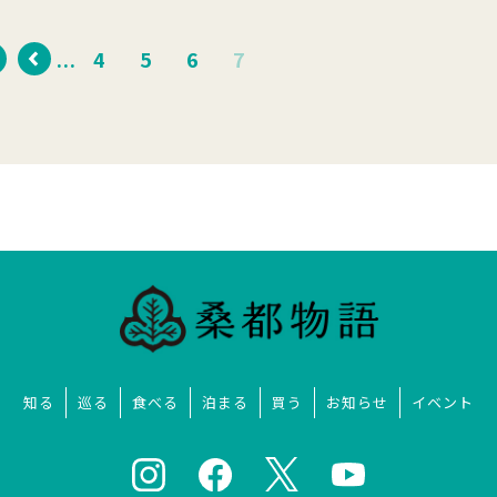
...
4
5
6
7
.
知る
巡る
食べる
泊まる
買う
お知らせ
イベント