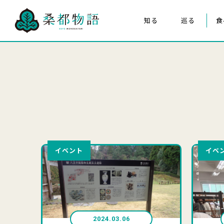
知る
巡る
食
桑都物語について
八王子まつり
構成文化財
みんなの桑都物語
桑都物語推進協議会について
クイズ de ポスター
イベント
イベ
2024.03.06