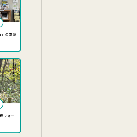
語」の常設
遺産ウォー