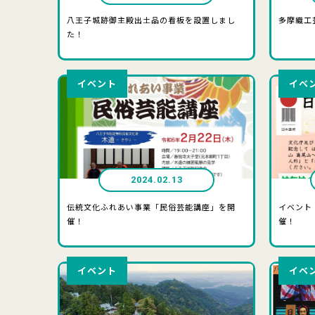
八王子城跡御主殿出土品の看板を設置しまし
多摩織工
た！
イベント
イベ
2024.02.13
伝統文化ふれあい事業「民俗芸能講座」を開
イベント
催！
催！
イベント
イベ