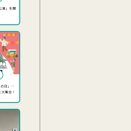
公演」を開
）の日」―
に大集合！