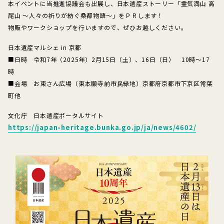
本イベントに当推進協議会も出展し、日本遺産ストーリー「霊気満山 高
尾山 ～人々の祈りが紡ぐ桑都物語～」をＰＲします！
物販やワークショップを行いますので、ぜひお越しください。
日本遺産マルシェ in 京都
■日時 令和7年（2025年）2月15日（土）、16日（日） 10時～17
時
■会場 お東さん広場（東本願寺前市民緑地）京都府京都市下京区常葉
町他
文化庁 日本遺産ポータルサイト
https://japan-heritage.bunka.go.jp/ja/news/4602/