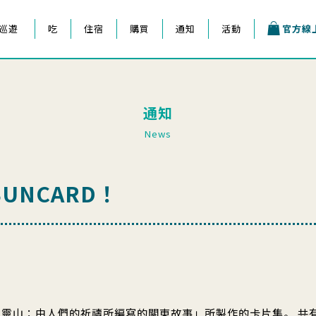
巡遊
吃
住宿
購買
通知
活動
官方線
王子祭
通知
會
News
UNCARD！
，靈山：由人們的祈禱所編寫的關東故事」所製作的卡片集。 共有