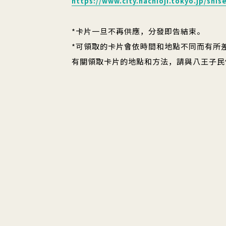
https://www.city.hachioji.tokyo.jp/shi
*卡片一旦不再供應，分發即告結束。
*可領取的卡片會依時間和地點不同而有所
有關領取卡片的地點和方法，請與八王子民俗資料