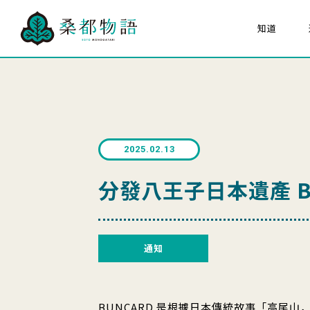
知道
關於「桑都物語」
八
組成文化財
大家的桑都物语
關於桑都物語推進協議
2025.02.13
海報猜猜看
分發八王子日本遺產 B
通知
BUNCARD 是根據日本傳統故事「高尾山