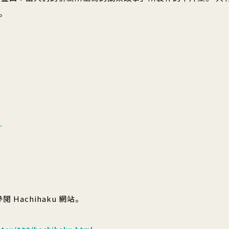
。
～
）
 Hachihaku 網站。