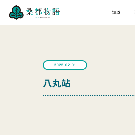
知道
關於「桑都物語」
八
組成文化財
大家的桑都物语
關於桑都物語推進協議
2025.02.01
海報猜猜看
八丸站