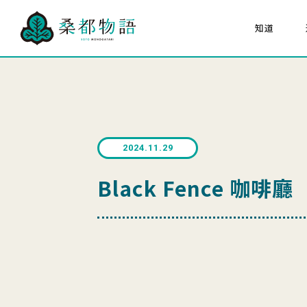
知道
關於「桑都物語」
八
組成文化財
大家的桑都物语
關於桑都物語推進協議
2024.11.29
海報猜猜看
Black Fence 咖啡廳