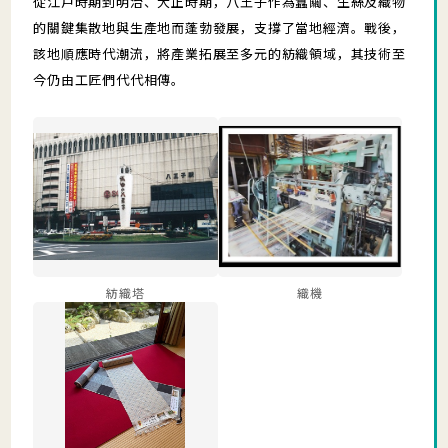
從江戶時期到明治、大正時期，八王子作為蠶繭、生絲及織物
的關鍵集散地與生產地而蓬勃發展，支撐了當地經濟。戰後，
該地順應時代潮流，將產業拓展至多元的紡織領域，其技術至
今仍由工匠們代代相傳。
紡織塔
織機