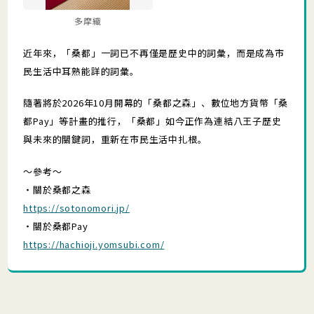
多摩織
近年來，「桑都」一詞已不再僅是歷史中的詞彙，而是成為市
民生活中耳熟能詳的詞彙。
隨著將於2026年10月開幕的「桑都之森」、數位地方貨幣「桑
都Pay」等計畫的推行，「桑都」如今正作為連結八王子歷史
與未來的關鍵詞，重新在市民生活中扎根。
～參考～
・關於桑都之森
https://sotonomori.jp/
・關於桑都Pay
https://hachioji.yomsubi.com/