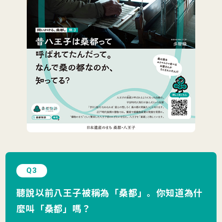
Q3
聽說以前八王子被稱為「桑都」。你知道為什
麼叫「桑都」嗎？