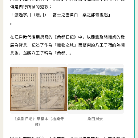
傳是西行所詠的短歌：
「渡過字川（淺川） 富士之雪潔白 桑之都青嵐起」
。
在江戶時代後期撰寫的《桑都日記》中，以養蠶及絲織業的發
展為背景，記述了作為「織物之城」而繁榮的八王子宿的熱鬧
景象，並將八王子稱為「桑都」。
《桑都日記》草稿本（極樂寺
桑田風景
藏）